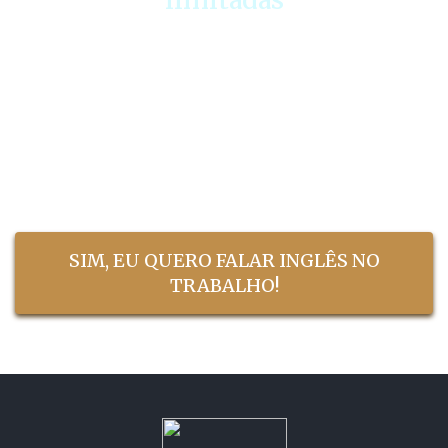
Se você deixar para depois, pode perder essa
oportunidade de acelerar sua fluência e
destravar sua carreira.
📌 Não corra esse risco.
Garanta sua vaga agora antes que o carrinho
feche.
SIM, EU QUERO FALAR INGLÊS NO
TRABALHO!