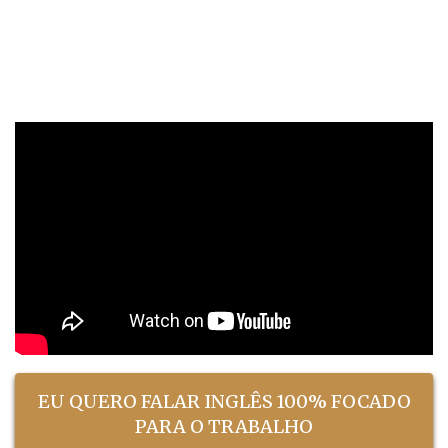
comunicar em inglês, está ficando para trás.
Mas a boa notícia é que você pode mudar isso. E
em menos tempo do que imagina.
EU QUERO FALAR INGLÊS 100% FOCADO
PARA O TRABALHO