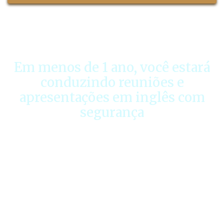
Em menos de 1 ano, você estará
conduzindo reuniões e
apresentações em inglês com
segurança
O IPT (Inglês Para o Topo) não é um curso
tradicional de inglês.
Ele é um treinamento estratégico e prático,
criado para profissionais que precisam falar
inglês com confiança no ambiente corporativo
– sem enrolação, sem gramática desnecessária,
sem perder tempo.