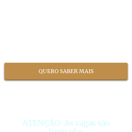
Além dos programas regulares em nossa
instituição, Desenvolvemos também
programas personalizados para empresas e
pessoas físicas que desejam um programa de
estudos focado nas necessidades da sua rotina
de trabalho e carreira. Denso, BIC, Honda, LG,
TPV e Envision são algumas das empresas que
atendemos atualmente.
QUERO SABER MAIS
ATENÇÃO: As vagas são
limitadas