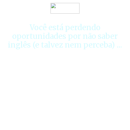
Você está perdendo
oportunidades por não saber
inglês (e talvez nem perceba) ...
Seu chefe já deixou de te chamar para uma
reunião porque você não fala inglês com
segurança?
Você já ficou calado quando poderia ter
participado de uma apresentação importante?
Ou pior… já viu um colega ser promovido
enquanto você continua no mesmo lugar?
A realidade é que o mercado não espera.
Se
você ainda depende de outras pessoas para se